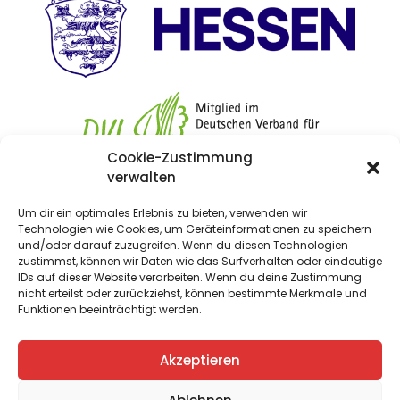
Cookie-Zustimmung
verwalten
Um dir ein optimales Erlebnis zu bieten, verwenden wir
Technologien wie Cookies, um Geräteinformationen zu speichern
Landschaftspflegeverband
und/oder darauf zuzugreifen. Wenn du diesen Technologien
Kreis Bergstraße e.V.
zustimmst, können wir Daten wie das Surfverhalten oder eindeutige
Nibelungenstraße 280 I 64686 Lautertal
IDs auf dieser Website verarbeiten. Wenn du deine Zustimmung
nicht erteilst oder zurückziehst, können bestimmte Merkmale und
Funktionen beeinträchtigt werden.
Impressum
I
Datenschutz
I
Kontakt
Akzeptieren