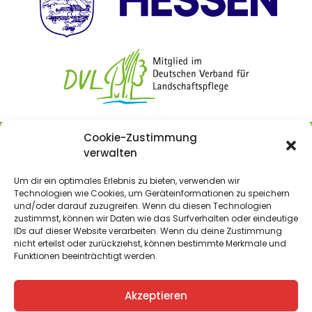
Cookie-Zustimmung
verwalten
Landschaftspflegeverband
Kreis Bergstraße e.V.
Um dir ein optimales Erlebnis zu bieten, verwenden wir
Nibelungenstraße 280 I 64686 Lautertal
Technologien wie Cookies, um Geräteinformationen zu speichern
und/oder darauf zuzugreifen. Wenn du diesen Technologien
zustimmst, können wir Daten wie das Surfverhalten oder eindeutige
IDs auf dieser Website verarbeiten. Wenn du deine Zustimmung
Impressum
I
Datenschutz
I
Kontakt
nicht erteilst oder zurückziehst, können bestimmte Merkmale und
Funktionen beeinträchtigt werden.
Akzeptieren